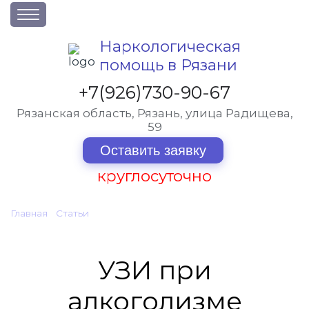
О клинике
Наркологическая
помощь в Рязани
Акции
Вакансии
+7(926)730-90-67
Лицензии
Рязанская область, Рязань, улица Радищева,
59
Статьи
Оставить заявку
Контакты
круглосуточно
Услуги и стоимость
Главная
•
Статьи
•
УЗИ при алкоголизме
Отзывы
Вопрос-ответ
УЗИ при
алкоголизме